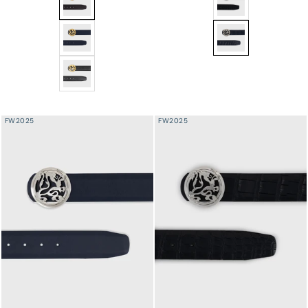
البلاديوم - كحلي داكن
حزام من جلد العجل بإبزيم الأسد - كحلي غامق
حزام من جلد العجل بإبزيم الأسد - أسود
FW2025
FW2025