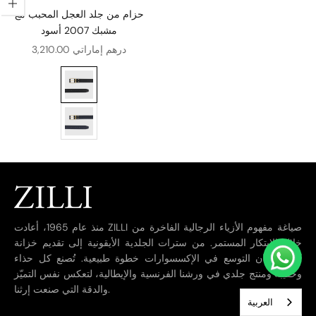
اختيار الخيارات
حزام من جلد العجل المحبب مع
مشبك 2007 أسود
سعر البيع
3,210.00 درهم إماراتي
حزام من جلد العجل المحبب مع مشبك 2007 أسود
جلد العجل المحبب مع مشبك طراز 2007، لون أزرق داكن
منذ عام 1965، أعادت ZILLI صياغة مفهوم الأزياء الرجالية الفاخرة من
خلال الابتكار المستمر. من سترات الجلدية الأيقونية إلى تقديم خزانة
كاملة، كان التوسع في الإكسسوارات خطوة طبيعية. تُصنع كل حذاء
وحقيبة ومنتج جلدي في ورشنا الفرنسية والإيطالية، لتعكس نفس التميّز
والدقة التي صنعت إرثنا.
العربية‏