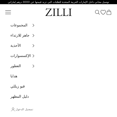
توصيل مجاني داخل الإمارات العربية المتحدة للطلبات التي تزيد قيمتها عن 3000 درهم إماراتي
تخطي إلى المحتوى
زيللي
التسوق
يات مفتوحة
بحث
قائمة التنقل
المجموعات
جاهز للارتداء
الأحذية
الإكسسوارات
العطور
هدايا
قبو زيللي
دليل المظهر
تسجيل الدخول