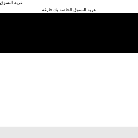
عربة التسوق
تسوق الآن
عربة التسوق الخاصة بك فارغة
الجاكيتات والقمصان
البدلات والسترات
ملابس منسوجة
قمصان
الأحزمة
الأحذية
التسوق الخاص لكبار الشخصيات
متجر زيلي بوتيك في دبي مول