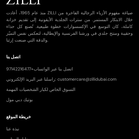
منذ عام 1965، أعادت ZILLI صياغة مفهوم الأزياء الرجالية الفاخرة من
خلال الابتكار المستمر. من سترات الجلدية الأيقونية إلى تقديم خزانة
كاملة، كان التوسع في الإكسسوارات خطوة طبيعية. تُصنع كل حذاء
وحقيبة ومنتج جلدي في ورشنا الفرنسية والإيطالية، لتعكس نفس التميّز
والدقة التي صنعت إرثنا.
اتصل بنا
اتصل بنا عبر الواتساب+97142216477
راسلنا عبر البريد الإلكتروني: customercare@zillidubai.com
التسوق الخاص لكبار الشخصيات المهمة
بوتيك دبي مول
خريطة الموقع
نبذة عنا