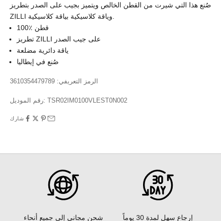
صُنع هذا التي شيرت من القطن الخالص ويتميز بجيب على الصدر بتطريز
ZILLI وياقة كلاسيكية بياقة كلاسيكية.
100٪ قطن
تطريز ZILLI على جيب الصدر
ياقة دائرية مضلعة
صُنع في إيطاليا
الرمز التعريفي: 3610354479789
TSR02IM0100VLEST0N002
رقم الموديل:
شارك
إرجاع سهل لمدة 30 يوماً
شحن مجاني إلى جميع أنحاء