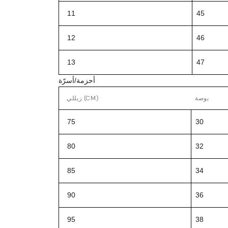
11
45
12
46
13
47
أحزمة/أسرّة
بوصة
زيللي (CM)
75
30
80
32
85
34
90
36
95
38