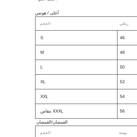
أعلى / هوتس
زيللي
الحجم
S
46
M
48
L
50
XL
52
XXL
54
56
مقاس XXXL
القمصان/القمصان
بوصة
الحجم