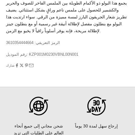
يجمع هذا البولو ذو الأكمام الطويلة بين الملمس الفاخر للصوف والحرير
والكشمير للحصول على ملمس ناعم وراقٍ بشكل استثنائي. يضيف
تطريز شعار الجريفون البارز لمسة مميزة من الرقي. سواء ارتديت هذا
البولو مع بنطلون مفصل لإطلالة أنيقة غير رسمية أو مع بنطلون جينز
لإطلالة مريحة، فإنه يوفر أسلوباً راقياً لا يخبو مع الزمن.
الرمز التعريفي: 3610354444664
KZP001M0230VBNL00N001
رقم الموديل:
شارك
إرجاع سهل لمدة 30 يوماً
شحن مجاني إلى جميع أنحاء
العالم على الطلبات التي تزيد