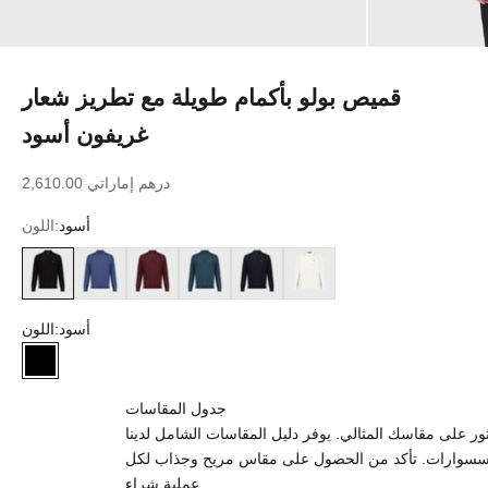
قميص بولو بأكمام طويلة مع تطريز شعار
غريفون أسود
سعر البيع
2,610.00 درهم إماراتي
أسود
اللون:
أبيض
كحلي داكن
أخضر داكن
بوردو
أزرق دخاني
أسود
أسود
اللون:
أسود
جدول المقاسات
 على مقاسك المثالي. يوفر دليل المقاسات الشامل لدينا
إكسسوارات. تأكد من الحصول على مقاس مريح وجذاب لكل
عملية شراء.