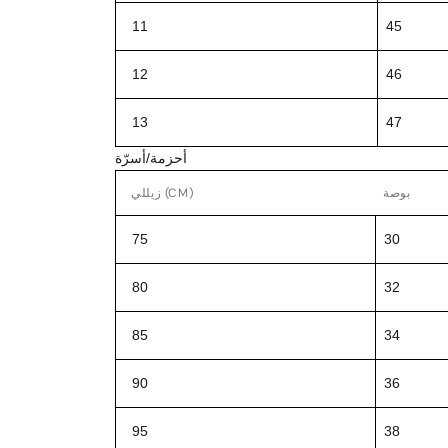
11
45
12
46
13
47
أحزمة/أسرّة
بوصة
زيللي (CM)
75
30
80
32
85
34
90
36
95
38