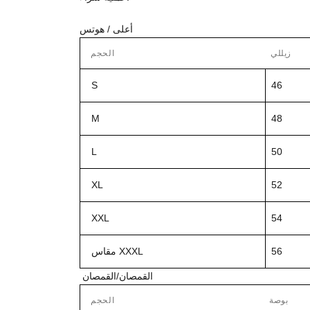
أعلى / هوتس
زيللي
الحجم
S
46
M
48
L
50
XL
52
XXL
54
56
مقاس XXXL
القمصان/القمصان
بوصة
الحجم