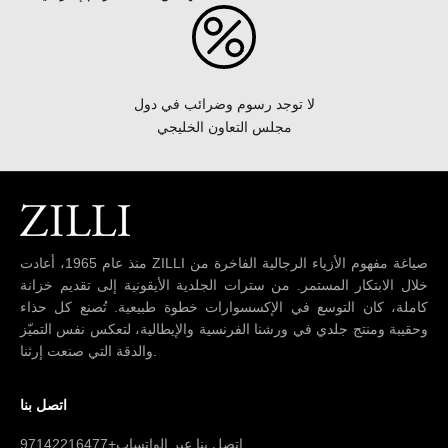
لا توجد رسوم وضرائب في دول
مجلس التعاون الخليجي
منذ عام 1965، أعادت ZILLI صياغة مفهوم الأزياء الرجالية الفاخرة من
خلال الابتكار المستمر. من سترات الجلدية الأيقونية إلى تقديم خزانة
كاملة، كان التوسع في الإكسسوارات خطوة طبيعية. تُصنع كل حذاء
وحقيبة ومنتج جلدي في ورشنا الفرنسية والإيطالية، لتعكس نفس التميّز
والدقة التي صنعت إرثنا.
اتصل بنا
اتصل بنا عبر الواتساب+97142216477