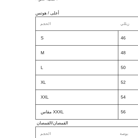
أعلى / هوتس
زيللي
الحجم
S
46
M
48
L
50
XL
52
XXL
54
56
مقاس XXXL
القمصان/القمصان
بوصة
الحجم