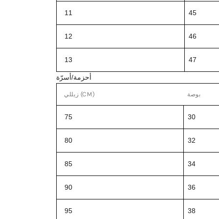
11
45
12
46
13
47
أحزمة/أسرّة
بوصة
زيللي (CM)
75
30
80
32
85
34
90
36
95
38