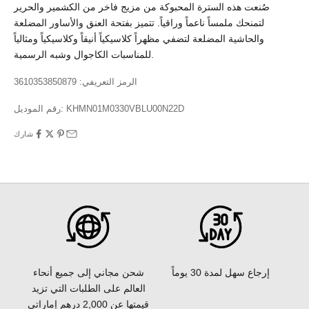
صُنعت هذه السترة المحبوكة من مزيج فاخر من الكشمير والحرير
لتمنحك ملمساً ناعماً وراقياً. تتميز بفتحة العنق والأساور المضلعة
والحاشية المضلعة لتضفي مظهراً كلاسيكياً أنيقاً وكلاسيكياً ومثالياً
للمناسبات الكاجوال وشبه الرسمية.
الرمز التعريفي: 3610353850879
KHMN01M0330VBLU00N22D
رقم الموديل:
شارك
إرجاع سهل لمدة 30 يوماً
شحن مجاني إلى جميع أنحاء
العالم على الطلبات التي تزيد
قيمتها عن 2,000 درهم إماراتي