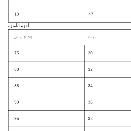
13
47
أحزمة/أسرّة
بوصة
زيللي (CM)
75
30
80
32
85
34
90
36
95
38