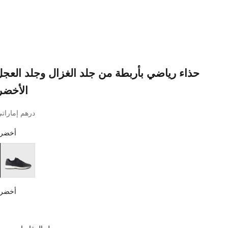
حذاء رياضي بأربطة من جلد الغزال وجلد العجل
الأخضر
4,410.00 درهم إمارات
أخضر 
كحلي داكن
أخضر 
أخ