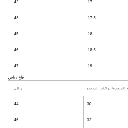
42
17
43
17.5
45
18
46
18.5
47
19
قاع / باس
 المتحدة/الولايات المتحدة
زيللي
44
30
46
32