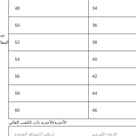
48
34
50
36
جد
38
52
المق
54
40
56
42
58
44
60
46
الأحذية/الأحذية ذات الكعب العالي
الاتحاد الأوروبي
زيللي (المملكة المتحدة)