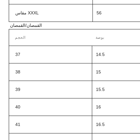
56
مقاس XXXL
القمصان/القمصان
بوصة
الحجم
37
14.5
38
15
39
15.5
40
16
41
16.5