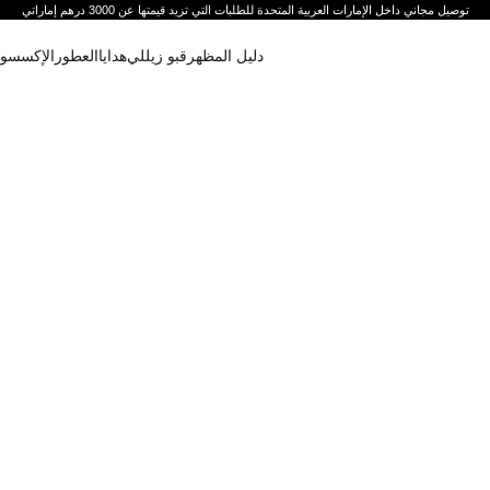
توصيل مجاني داخل الإمارات العربية المتحدة للطلبات التي تزيد قيمتها عن 3000 درهم إماراتي
دليل المظهر
قبو زيللي
هدايا
العطور
الإكسسوا