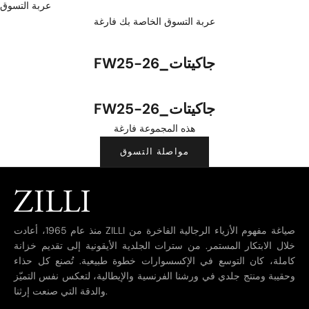
عربة التسوق
عربة التسوق الخاصة بك فارغة
FW25-26_جاكيتات
FW25-26_جاكيتات
هذه المجموعة فارغة
مواصلة التسوق
منذ عام 1965، أعادت ZILLI صياغة مفهوم الأزياء الرجالية الفاخرة من
خلال الابتكار المستمر. من سترات الجلدية الأيقونية إلى تقديم خزانة
كاملة، كان التوسع في الإكسسوارات خطوة طبيعية. تُصنع كل حذاء
وحقيبة ومنتج جلدي في ورشنا الفرنسية والإيطالية، لتعكس نفس التميّز
والدقة التي صنعت إرثنا.