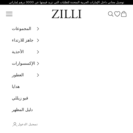
توصيل مجاني داخل الإمارات العربية المتحدة للطلبات التي تزيد قيمتها عن 3000 درهم إماراتي
تخطي إلى المحتوى
زيللي
التسوق
يات مفتوحة
بحث
قائمة التنقل
المجموعات
جاهز للارتداء
الأحذية
الإكسسوارات
العطور
هدايا
قبو زيللي
دليل المظهر
تسجيل الدخول