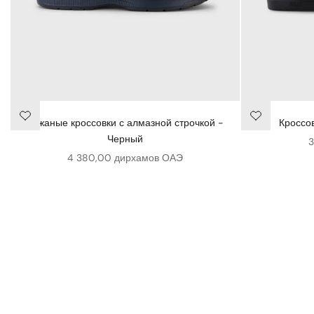
Кожаные кроссовки с алмазной строчкой -
Кроссо
Черный
Ц
3
Цена продажи
4 380,00 дирхамов ОАЭ