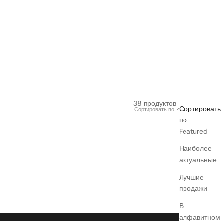
38 продуктов
Сортировать
Сортировать по
Фильтр
по
Featured
Наиболее
актуальные
Лучшие
продажи
В
алфавитном