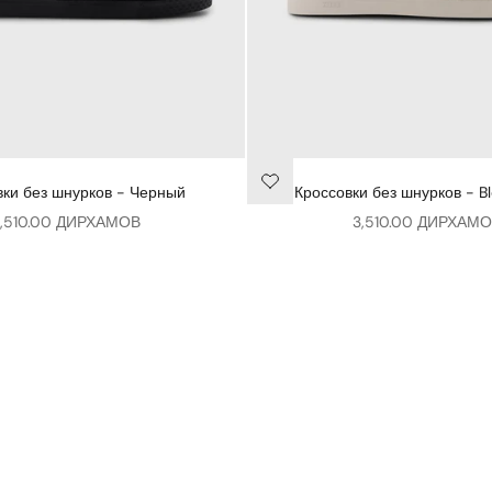
вки без шнурков - Черный
Кроссовки без шнурков - B
ена продажи
Цена продажи
,510.00 ДИРХАМОВ
3,510.00 ДИРХАМ