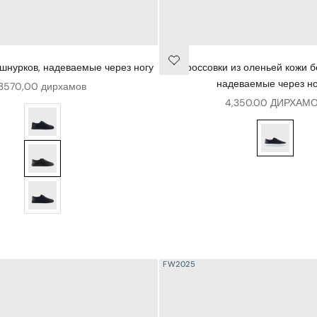
 шнурков, надеваемые через ногу
Кроссовки из оленьей кожи б
надеваемые через н
Цена продажи
3570,00 дирхамов
Цена продажи
4,350.00 ДИРХАМ
й ВМФ
Кроссовки-слипы из оленьей кожи - Синий ВМФ
Кроссовки и
ногу
Кроссовки без шнурков, надеваемые через ногу
ногу
Кроссовки без шнурков, надеваемые через ногу
FW2025