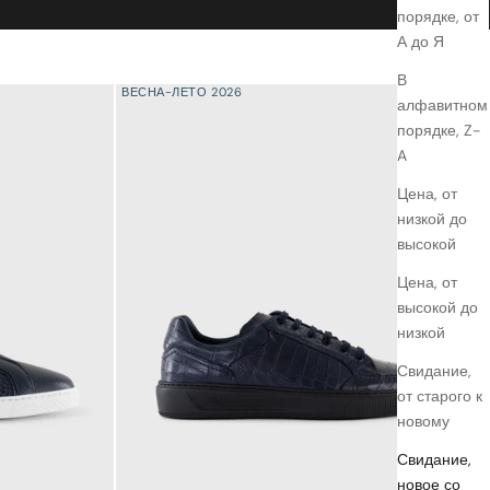
порядке, от
А до Я
В
ВЕСНА-ЛЕТО 2026
алфавитном
порядке, Z-
A
Цена, от
низкой до
высокой
Цена, от
высокой до
низкой
Свидание,
от старого к
новому
Свидание,
новое со