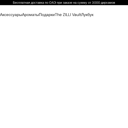
Бесплатная доставка по ОАЭ при заказе на сумму от 3000 дирхамов
Аксессуары
Ароматы
Подарки
The ZILLI Vault
Лукбук