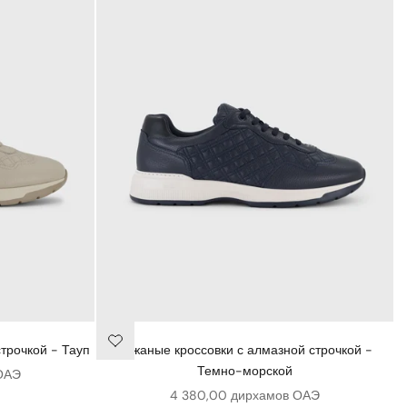
трочкой - Тауп
Кожаные кроссовки с алмазной строчкой -
Темно-морской
ОАЭ
Цена продажи
4 380,00 дирхамов ОАЭ