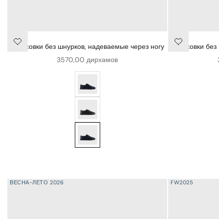
Кроссовки без шнурков, надеваемые через ногу
Кроссовки без
Цена продажи
3570,00 дирхамов
Кроссовки-слипы из оленьей кожи - Сини
Кроссовки без шнурков, надеваемые через 
Кроссовки без шнурков, надеваемые через 
ВЕСНА-ЛЕТО 2026
FW2025