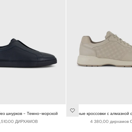
без шнурков - Темно-морской
Кожаные кроссовки с алмазной с
ена продажи
Цена продажи
,510.00 ДИРХАМОВ
4 380,00 дирхамов 