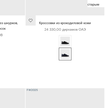
старым
ез шнурков,
Кроссовки из крокодиловой кожи
осок
Цена продажи
24 330,00 дирхамов ОАЭ
ОВ
Кроссовки из крокодиловой к
з оленьей кожи без шнурков, надеваемые через носок
Кроссовки из крокодиловой к
FW2025