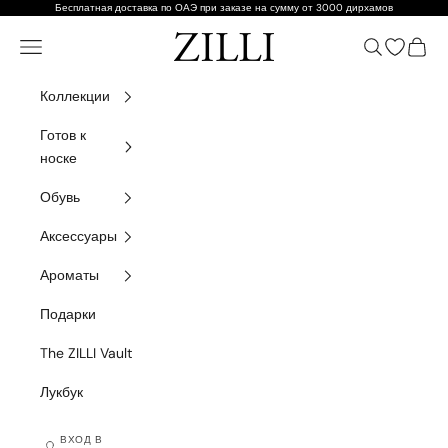
Перейти к содержанию
Бесплатная доставка по ОАЭ при заказе на сумму от 3000 дирхамов
ZILLI
Навигационное меню
Поиск
Открытый
Корзи
Коллекции
Готов к
носке
Обувь
Аксессуары
Ароматы
Подарки
The ZILLI Vault
Лукбук
ВХОД В