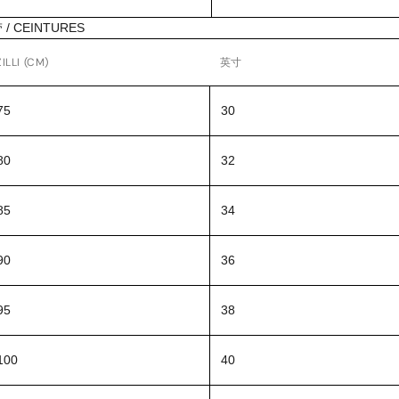
 / CEINTURES
ILLI (CM)
英寸
5
30
0
32
5
34
0
36
5
38
00
40