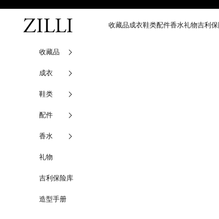
跳至内容
齐利
收藏品
成衣
鞋类
配件
香水
礼物
吉利保
收藏品
成衣
鞋类
配件
香水
礼物
吉利保险库
造型手册