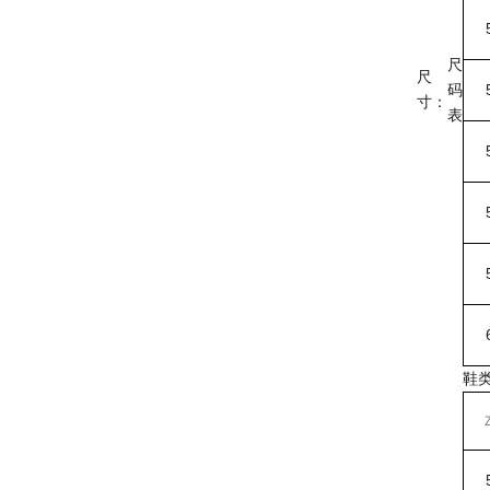
5
尺
尺
码
5
寸：
表
5
5
5
6
鞋类
Z