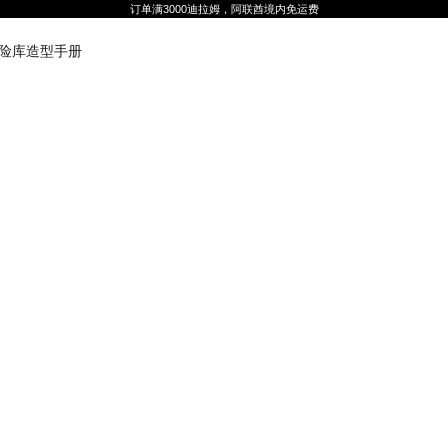
订单满3000迪拉姆，阿联酋境内免运费
险库
造型手册