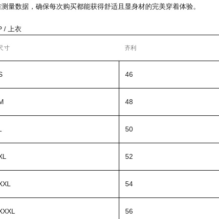
准测量数据，确保每次购买都能获得舒适且显身材的完美穿着体验。
P / 上衣
尺寸
齐利
S
46
M
48
L
50
XL
52
XL
54
XXL
56