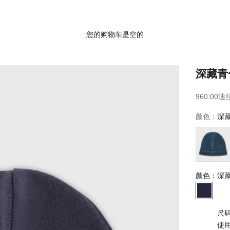
您的购物车是空的
深藏青
售价
960.00迪
颜色：
深
深绿
颜色：
深
深藏的
尺
使