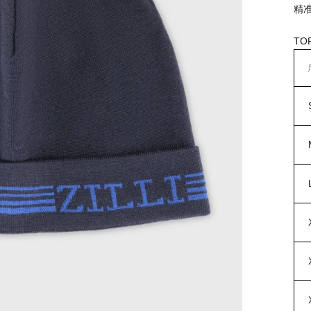
精
TO
X
X