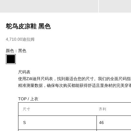
鸵鸟皮凉鞋 黑色
售价
4,710.00迪拉姆
颜色：
黑色
黑色
尺码表
使用Zilli迪拜尺码表，找到最适合您的尺寸。我们的全面尺码
精准测量数据，确保每次购买都能获得舒适且显身材的完美穿
TOP / 上衣
尺寸
齐利
S
46