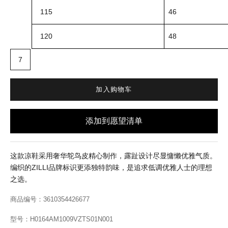
115
46
120
48
7
加入购物车
这款凉鞋采用奢华鸵鸟皮精心制作，露趾设计尽显慵懒优雅气质。
编织的ZILLI品牌标识更添独特韵味，是追求低调优雅人士的理想
之选。
商品编号：3610354426677
型号：
H0164AM1009VZTS01N001