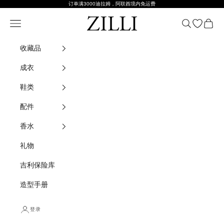
跳至内容
订单满3000迪拉姆，阿联酋境内免运费
齐利
导航菜单
搜索
开放式愿
购物车
收藏品
成衣
鞋类
配件
香水
礼物
吉利保险库
造型手册
登录